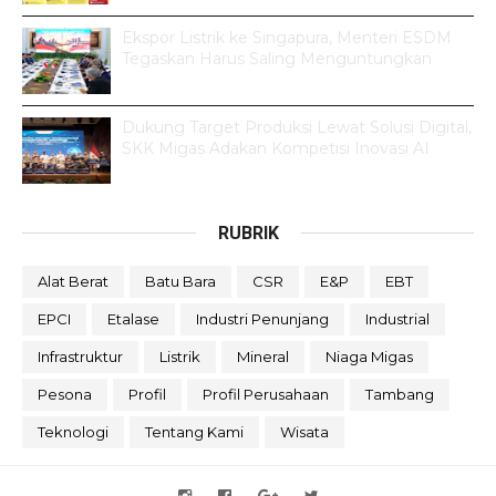
Ekspor Listrik ke Singapura, Menteri ESDM
Tegaskan Harus Saling Menguntungkan
Dukung Target Produksi Lewat Solusi Digital,
SKK Migas Adakan Kompetisi Inovasi AI
RUBRIK
Alat Berat
Batu Bara
CSR
E&P
EBT
EPCI
Etalase
Industri Penunjang
Industrial
Infrastruktur
Listrik
Mineral
Niaga Migas
Pesona
Profil
Profil Perusahaan
Tambang
Teknologi
Tentang Kami
Wisata