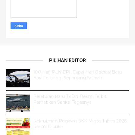
PILIHAN EDITOR
100 Hari PLN EPI, Capai Hari Operasi Batu
Bara Tertinggi Sepanjang Sejarah
Peraturan Baru TKDN Resmi Terbit,
Perhatikan Sanksi Tegasnya
Rekrutmen Pegawai SKK Migas Tahun 2026
Resmi Dibuka