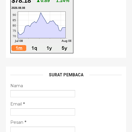
$78.18
▲0.89
1.14%
2026.08.08
SURAT PEMBACA
Nama
Email
*
Pesan
*