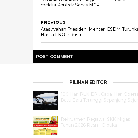
melalui Kontrak Servis MCP
PREVIOUS
Atas Arahan Presiden, Menteri ESDM Turunk
Harga LNG Industri
POST
COMMENT
PILIHAN EDITOR
100 Hari PLN EPI, Capai Hari Operas
Batu Bara Tertinggi Sepanjang Seja
Rekrutmen Pegawai SKK Migas
Tahun 2026 Resmi Dibuka