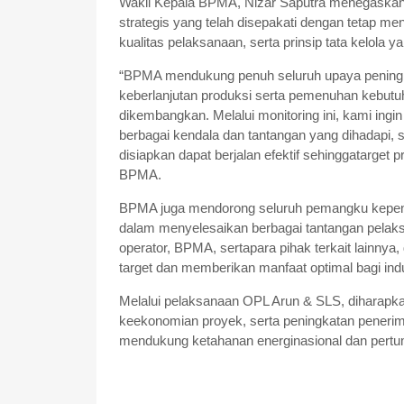
Wakil Kepala BPMA, Nizar Saputra menegaskan
strategis yang telah disepakati dengan tetap 
kualitas pelaksanaan, serta prinsip tata kelola y
“BPMA mendukung penuh seluruh upaya peningka
keberlanjutan produksi serta pemenuhan kebut
dikembangkan. Melalui monitoring ini, kami ing
berbagai kendala dan tantangan yang dihadapi, 
disiapkan dapat berjalan efektif sehinggatarget 
BPMA.
BPMA juga mendorong seluruh pemangku kepenti
dalam menyelesaikan berbagai tantangan pelaks
operator, BPMA, sertapara pihak terkait lainnya,
target dan memberikan manfaat optimal bagi indu
Melalui pelaksanaan OPL Arun & SLS, diharapkan
keekonomian proyek, serta peningkatan penerima
mendukung ketahanan energinasional dan pert