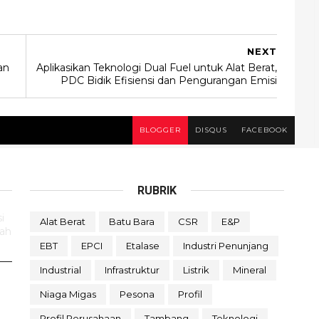
NEXT
an
Aplikasikan Teknologi Dual Fuel untuk Alat Berat,
PDC Bidik Efisiensi dan Pengurangan Emisi
BLOGGER
DISQUS
FACEBOOK
RUBRIK
i
Alat Berat
Batu Bara
CSR
E&P
rah
EBT
EPCI
Etalase
Industri Penunjang
Industrial
Infrastruktur
Listrik
Mineral
Niaga Migas
Pesona
Profil
Profil Perusahaan
Tambang
Teknologi