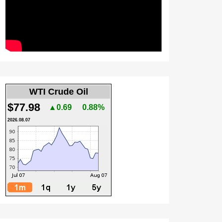
WTI Crude Oil
$77.98
▲0.69
0.88%
2026.08.07