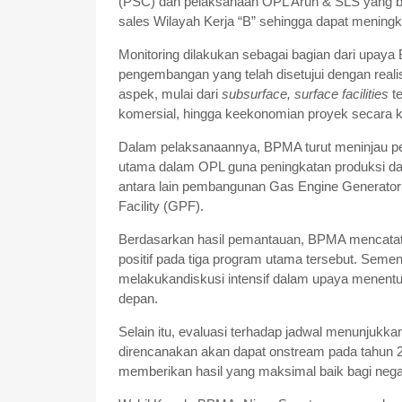
(PSC) dan pelaksanaan OPL Arun & SLS yang ber
sales Wilayah Kerja “B” sehingga dapat menin
Monitoring dilakukan sebagai bagian dari upay
pengembangan yang telah disetujui dengan real
aspek, mulai dari
subsurface, surface facilities
t
komersial, hingga keekonomian proyek secara 
Dalam pelaksanaannya, BPMA turut meninjau pe
utama dalam OPL guna peningkatan produksi dan
antara lain pembangunan Gas Engine Generato
Facility (GPF).
Berdasarkan hasil pemantauan, BPMA mencatat b
positif pada tiga program utama tersebut. Seme
melakukandiskusi intensif dalam upaya menent
depan.
Selain itu, evaluasi terhadap jadwal menunjuk
direncanakan akan dapat onstream pada tahun 20
memberikan hasil yang maksimal baik bagi nega