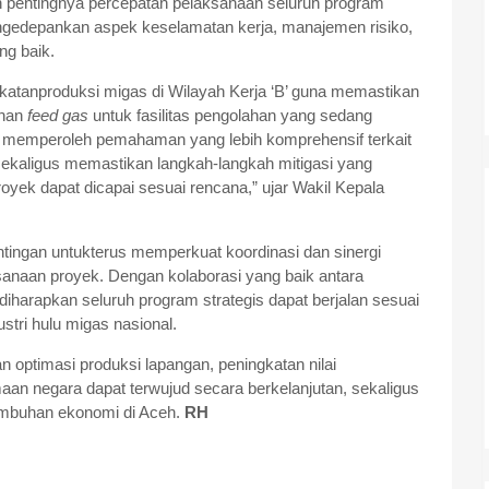
 pentingnya percepatan pelaksanaan seluruh program
mengedepankan aspek keselamatan kerja, manajemen risiko,
ang baik.
tanproduksi migas di Wilayah Kerja ‘B’ guna memastikan
uhan
feed gas
untuk fasilitas pengolahan yang sedang
in memperoleh pemahaman yang lebih komprehensif terkait
sekaligus memastikan langkah-langkah mitigasi yang
proyek dapat dicapai sesuai rencana,” ujar Wakil Kepala
ngan untukterus memperkuat koordinasi dan sinergi
anaan proyek. Dengan kolaborasi yang baik antara
 diharapkan seluruh program strategis dapat berjalan sesuai
stri hulu migas nasional.
 optimasi produksi lapangan, peningkatan nilai
an negara dapat terwujud secara berkelanjutan, sekaligus
umbuhan ekonomi di Aceh.
RH