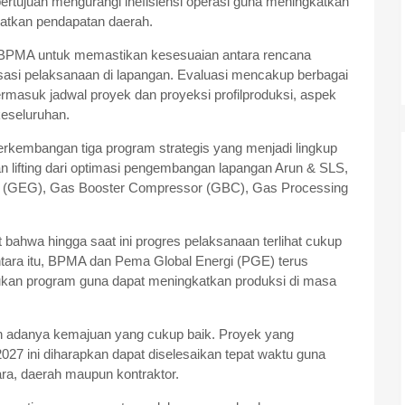
tujuan mengurangi inefisiensi operasi guna meningkatkan
gkatkan pendapatan daerah.
a BPMA untuk memastikan kesesuaian antara rencana
isasi pelaksanaan di lapangan. Evaluasi mencakup berbagai
ermasuk jadwal proyek dan proyeksi profilproduksi, aspek
keseluruhan.
rkembangan tiga program strategis yang menjadi lingkup
 lifting dari optimasi pengembangan lapangan Arun & SLS,
r (GEG), Gas Booster Compressor (GBC), Gas Processing
ahwa hingga saat ini progres pelaksanaan terlihat cukup
ntara itu, BPMA dan Pema Global Energi (PGE) terus
ukan program guna dapat meningkatkan produksi di masa
kan adanya kemajuan yang cukup baik. Proyek yang
27 ini diharapkan dapat diselesaikan tepat waktu guna
ra, daerah maupun kontraktor.