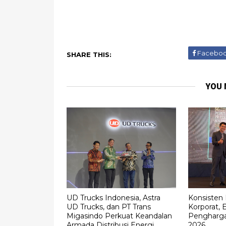
P
o
s
Facebo
SHARE THIS:
t
n
a
YOU 
v
i
UD Trucks Indonesia, Astra
Konsisten
UD Trucks, dan PT Trans
Korporat, 
Migasindo Perkuat Keandalan
Pengharga
Armada Distribusi Energi
2026