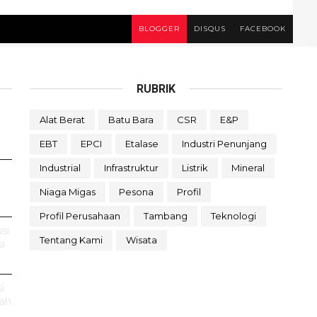
BLOGGER
DISQUS
FACEBOOK
RUBRIK
Alat Berat
Batu Bara
CSR
E&P
EBT
EPCI
Etalase
Industri Penunjang
Industrial
Infrastruktur
Listrik
Mineral
Niaga Migas
Pesona
Profil
Profil Perusahaan
Tambang
Teknologi
si
Tentang Kami
Wisata
i
i
rah