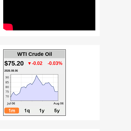
WTI Crude Oil
$75.20
▼-0.02
-0.03%
2026.08.06