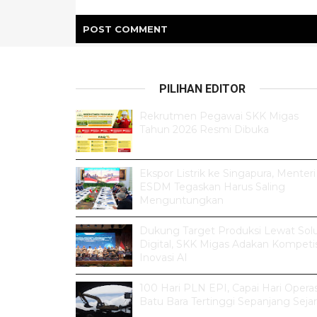
POST
COMMENT
PILIHAN EDITOR
Rekrutmen Pegawai SKK Migas
Tahun 2026 Resmi Dibuka
Ekspor Listrik ke Singapura, Menteri
ESDM Tegaskan Harus Saling
Menguntungkan
Dukung Target Produksi Lewat Solu
Digital, SKK Migas Adakan Kompetis
Inovasi AI
100 Hari PLN EPI, Capai Hari Operas
Batu Bara Tertinggi Sepanjang Seja