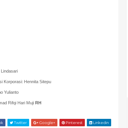
 Lindasari
i Korporasi: Hennita Sitepu
no Yulianto
ad Rifqi Hari Muji
RH
ok
Twitter
Google+
Pinterest
Linkedin