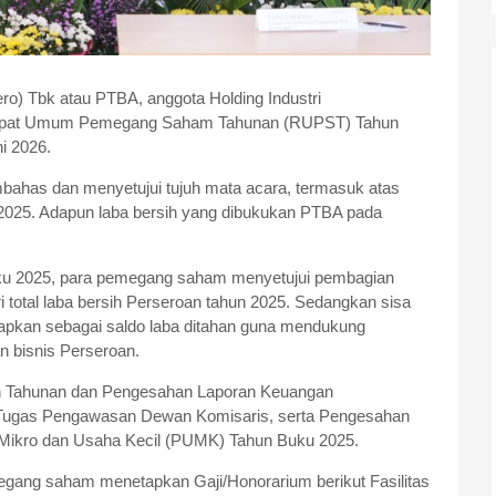
ro) Tbk atau PTBA, anggota Holding Industri
apat Umum Pemegang Saham Tahunan (RUPST) Tahun
i 2026.
has dan menyetujui tujuh mata acara, termasuk atas
2025. Adapun laba bersih yang dibukukan PTBA pada
ku 2025, para pemegang saham menyetujui pembagian
ri total laba bersih Perseroan tahun 2025. Sedangkan sisa
tetapkan sebagai saldo laba ditahan guna mendukung
 bisnis Perseroan.
an Tahunan dan Pengesahan Laporan Keuangan
n Tugas Pengawasan Dewan Komisaris, serta Pengesahan
ikro dan Usaha Kecil (PUMK) Tahun Buku 2025.
gang saham menetapkan Gaji/Honorarium berikut Fasilitas