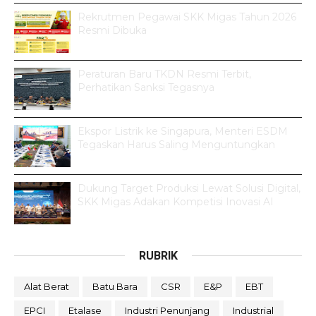
Rekrutmen Pegawai SKK Migas Tahun 2026
Resmi Dibuka
Peraturan Baru TKDN Resmi Terbit,
Perhatikan Sanksi Tegasnya
Ekspor Listrik ke Singapura, Menteri ESDM
Tegaskan Harus Saling Menguntungkan
Dukung Target Produksi Lewat Solusi Digital,
SKK Migas Adakan Kompetisi Inovasi AI
RUBRIK
Alat Berat
Batu Bara
CSR
E&P
EBT
EPCI
Etalase
Industri Penunjang
Industrial