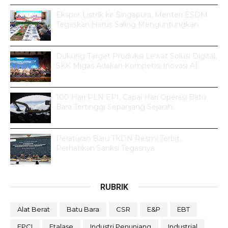
Ekspor Listrik ke Singapura, Menteri ESDM
Tegaskan Harus Saling Menguntungkan
Dukung Target Produksi Lewat Solusi Digital,
SKK Migas Adakan Kompetisi Inovasi AI
100 Hari PLN EPI, Capai Hari Operasi Batu
Bara Tertinggi Sepanjang Sejarah
Peraturan Baru TKDN Resmi Terbit,
Perhatikan Sanksi Tegasnya
RUBRIK
Alat Berat
Batu Bara
CSR
E&P
EBT
EPCI
Etalase
Industri Penunjang
Industrial