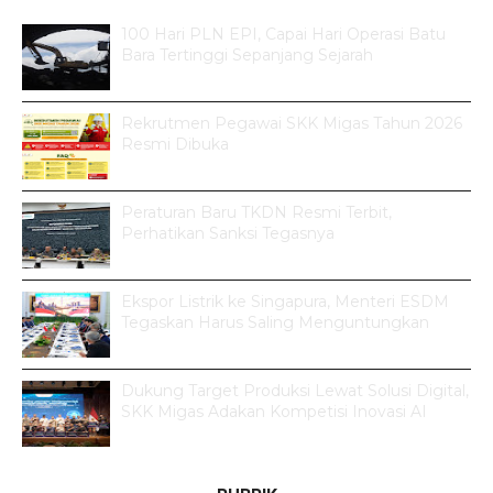
100 Hari PLN EPI, Capai Hari Operasi Batu
Bara Tertinggi Sepanjang Sejarah
Rekrutmen Pegawai SKK Migas Tahun 2026
Resmi Dibuka
Peraturan Baru TKDN Resmi Terbit,
Perhatikan Sanksi Tegasnya
Ekspor Listrik ke Singapura, Menteri ESDM
Tegaskan Harus Saling Menguntungkan
Dukung Target Produksi Lewat Solusi Digital,
SKK Migas Adakan Kompetisi Inovasi AI