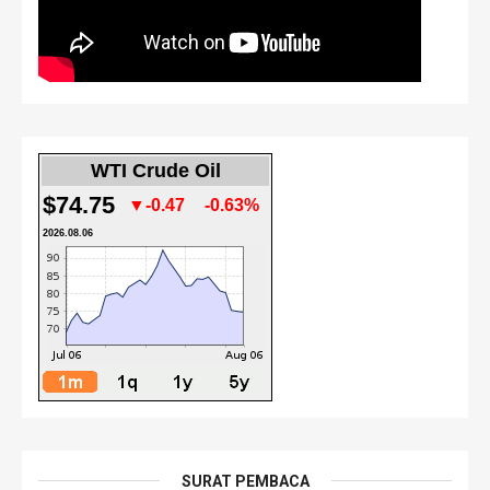
WTI Crude Oil
$74.75
▼-0.47
-0.63%
2026.08.06
SURAT PEMBACA