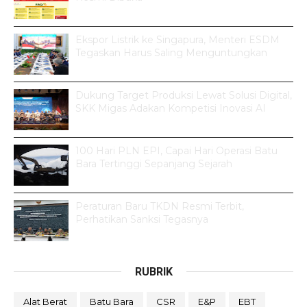
Ekspor Listrik ke Singapura, Menteri ESDM
Tegaskan Harus Saling Menguntungkan
Dukung Target Produksi Lewat Solusi Digital,
SKK Migas Adakan Kompetisi Inovasi AI
100 Hari PLN EPI, Capai Hari Operasi Batu
Bara Tertinggi Sepanjang Sejarah
Peraturan Baru TKDN Resmi Terbit,
Perhatikan Sanksi Tegasnya
RUBRIK
Alat Berat
Batu Bara
CSR
E&P
EBT