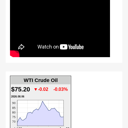
WTI Crude Oil
$75.20
▼-0.02
-0.03%
2026.08.06