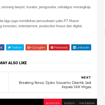
, seorang lawyer, kurator, pengusaha, sekaligus merangkap
ipta lagu juga mendirikan perusahaan yaitu PT Maure
investasi, entertaiment, production house dan digital
ok
Twitter
Google+
Pinterest
Linkedin
MAY ALSO LIKE
NEXT
Breaking News: Djoko Siswanto Dilantik Jadi
Kepala SKK Migas
BLOGGER
DISQUS
FACEBOOK