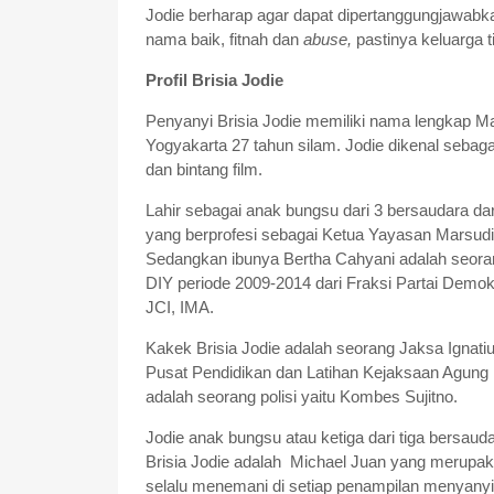
Jodie berharap agar dapat dipertanggungjawabk
nama baik, fitnah dan
abuse,
pastinya keluarga t
Profil Brisia Jodie
Penyanyi Brisia Jodie memiliki nama lengkap Mari
Yogyakarta 27 tahun silam. Jodie dikenal sebag
dan bintang film.
Lahir sebagai anak bungsu dari 3 bersaudara dar
yang berprofesi sebagai Ketua Yayasan Marsudi 
Sedangkan ibunya Bertha Cahyani adalah seoran
DIY periode 2009-2014 dari Fraksi Partai Demokra
JCI, IMA.
Kakek Brisia Jodie adalah seorang Jaksa Ignati
Pusat Pendidikan dan Latihan Kejaksaan Agung 
adalah seorang polisi yaitu Kombes Sujitno.
Jodie anak bungsu atau ketiga dari tiga bersauda
Brisia Jodie adalah Michael Juan yang merupak
selalu menemani di setiap penampilan menyanyi