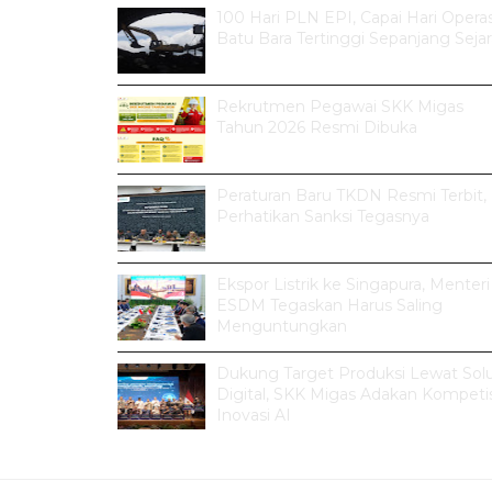
100 Hari PLN EPI, Capai Hari Operas
Batu Bara Tertinggi Sepanjang Seja
Rekrutmen Pegawai SKK Migas
Tahun 2026 Resmi Dibuka
Peraturan Baru TKDN Resmi Terbit,
Perhatikan Sanksi Tegasnya
Ekspor Listrik ke Singapura, Menteri
ESDM Tegaskan Harus Saling
Menguntungkan
Dukung Target Produksi Lewat Solu
Digital, SKK Migas Adakan Kompetis
Inovasi AI