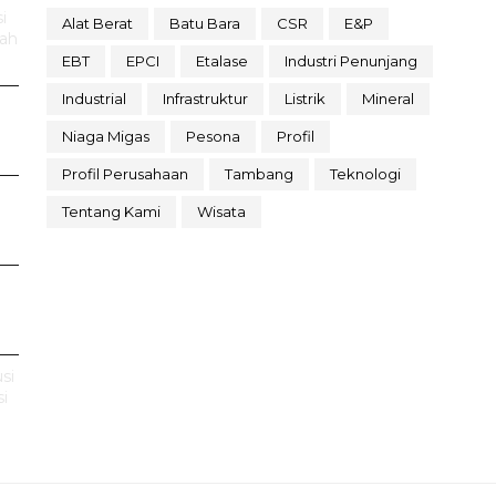
i
Alat Berat
Batu Bara
CSR
E&P
rah
EBT
EPCI
Etalase
Industri Penunjang
Industrial
Infrastruktur
Listrik
Mineral
Niaga Migas
Pesona
Profil
Profil Perusahaan
Tambang
Teknologi
Tentang Kami
Wisata
si
i