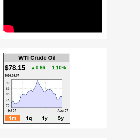
WTI Crude Oil
$78.15
▲0.86
1.10%
2026.08.07