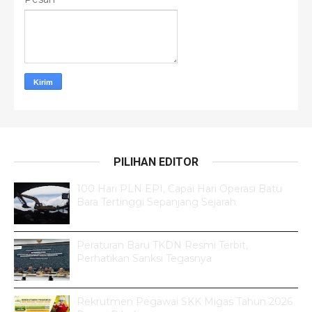
PILIHAN EDITOR
100 Hari PLN EPI, Capai Hari Operasi Batu
Bara Tertinggi Sepanjang Sejarah
Peraturan Baru TKDN Resmi Terbit,
Perhatikan Sanksi Tegasnya
Rekrutmen Pegawai SKK Migas Tahun 2026