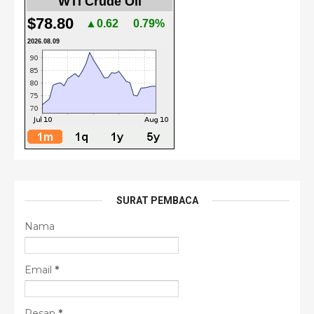
WTI Crude Oil
$78.80
▲0.62
0.79%
2026.08.09
SURAT PEMBACA
Nama
Email
*
Pesan
*