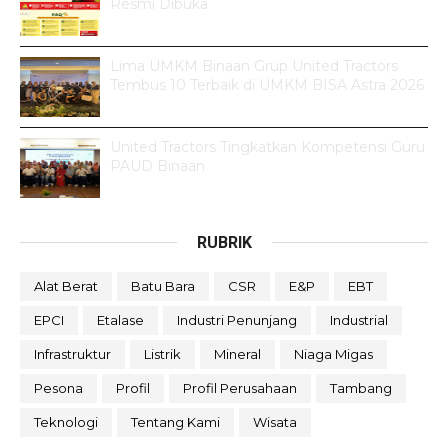
Resmi Dibuka
Lima UMKM Binaan Grup United Tractors
Tembus 10 Terbaik di UMKM BISA Astra 2026
United Tractors Tingkatkan Kompetensi Guru
PAUD Binaan
RUBRIK
Alat Berat
Batu Bara
CSR
E&P
EBT
EPCI
Etalase
Industri Penunjang
Industrial
Infrastruktur
Listrik
Mineral
Niaga Migas
Pesona
Profil
Profil Perusahaan
Tambang
Teknologi
Tentang Kami
Wisata