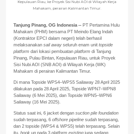
Kepulauan Riau, ke Proyek Sisi Nubi AOI di Wilayah Kerja
Mahakam, perairan Kalimantan Timur.
Tanjung Pinang, OG Indonesia --
PT Pertamina Hulu
Mahakam (PHM) bersama PT Meindo Elang Indah
(Kontraktor EPCI dalam negeri) telah berhasil
melaksanakan
sail away
seluruh enam unit
topside
platform
dari lokasi pembuatan
platform
di Tanjung
Pinang, Pulau Bintan, Kepulauan Riau, u
ntuk Proyek
Sisi Nubi AOI (SNB AOI)
di Wilayah Kerja (WK)
Mahakam di perairan Kalimantan Timur.
Di mana
Topside WPS4–WPS5 Sailaway 28 April 2025
dilakukan pada 28 April 2025,
⁠Topside WPN7–WPN8
Sailaway (6 Mei 2025), dan
⁠Topside WPN5–WPN6
Sailaway (16 Mei 2025).
Status saat ini,
6 jacket dengan
suction pile foundation
sudah terpasang,
⁠6
offshore pipeline
sudah terpasang,
dan
2 topside (WPS4 & WPS5) telah terpasang.
Selain
itu,
hook up
pada 3
platform existing
juga sedang