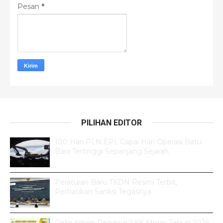
Pesan
*
PILIHAN EDITOR
100 Hari PLN EPI, Capai Hari Operasi Batu
Bara Tertinggi Sepanjang Sejarah
Peraturan Baru TKDN Resmi Terbit,
Perhatikan Sanksi Tegasnya
Rekrutmen Pegawai SKK Migas Tahun 2026