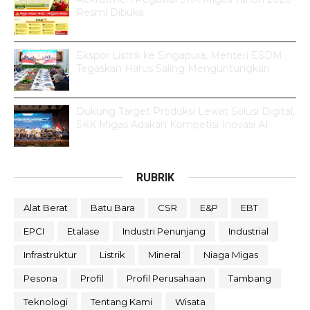
Resmi Dibuka
Ekspor Listrik ke Singapura, Menteri ESDM
Tegaskan Harus Saling Menguntungkan
Dukung Target Produksi Lewat Solusi Digital,
SKK Migas Adakan Kompetisi Inovasi AI
RUBRIK
Alat Berat
Batu Bara
CSR
E&P
EBT
EPCI
Etalase
Industri Penunjang
Industrial
Infrastruktur
Listrik
Mineral
Niaga Migas
Pesona
Profil
Profil Perusahaan
Tambang
Teknologi
Tentang Kami
Wisata