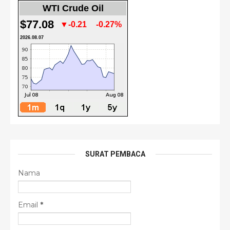
WTI Crude Oil
$77.08
▼-0.21
-0.27%
2026.08.07
SURAT PEMBACA
Nama
Email
*