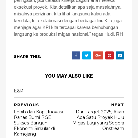
peringatan, jadi catatan kinerja bagaimana mereka
eksekusi proyek. Kita detailkan apa saja masalahnya,
misalnya perizinan, kita lihat langsung kalau ada
kendala, kita kolaborasi dengan berbagai lini. Kita juga
menjaga agar KPI kita tercapai karena berhubungan
langsung ke produksi migas nasional," tegas Hudi.
RH
SHARE THIS:
YOU MAY ALSO LIKE
E&P
PREVIOUS
NEXT
Lebih dari Kopi, Inovasi
Dari Target 2025, Akan
Panas Bumi PGE
Ada Satu Proyek Hulu
Sukses Bangun
Migas Lagi yang Segera
Ekonomi Sirkular di
Onstream
Kamojang