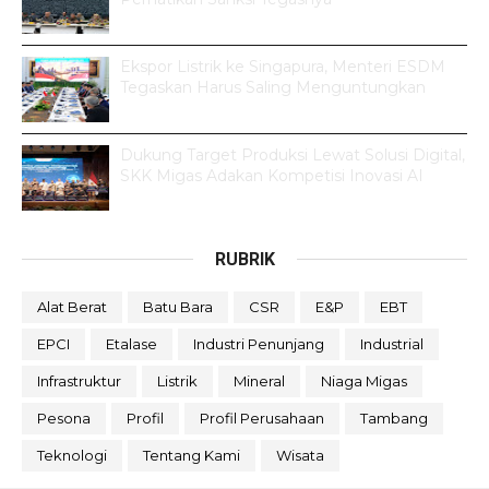
Ekspor Listrik ke Singapura, Menteri ESDM
Tegaskan Harus Saling Menguntungkan
Dukung Target Produksi Lewat Solusi Digital,
SKK Migas Adakan Kompetisi Inovasi AI
RUBRIK
Alat Berat
Batu Bara
CSR
E&P
EBT
EPCI
Etalase
Industri Penunjang
Industrial
Infrastruktur
Listrik
Mineral
Niaga Migas
Pesona
Profil
Profil Perusahaan
Tambang
Teknologi
Tentang Kami
Wisata