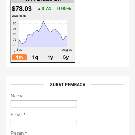
$78.03
▲0.74
0.95%
2026.08.06
SURAT PEMBACA
Nama
Email
*
Pesan
*