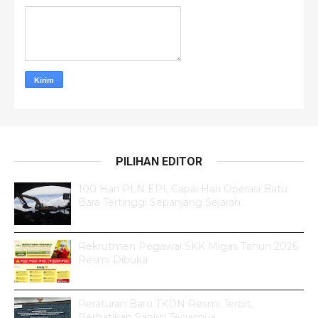
PILIHAN EDITOR
100 Hari PLN EPI, Capai Hari Operasi Batu
Bara Tertinggi Sepanjang Sejarah
Rekrutmen Pegawai SKK Migas Tahun 2026
Resmi Dibuka
Peraturan Baru TKDN Resmi Terbit,
Perhatikan Sanksi Tegasnya