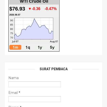
WTI Crude Oil
$76.93
▼-0.36
-0.47%
2026.08.07
SURAT PEMBACA
Nama
Email
*