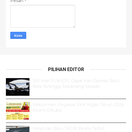
Pesan
*
PILIHAN EDITOR
100 Hari PLN EPI, Capai Hari Operasi Batu
Bara Tertinggi Sepanjang Sejarah
Rekrutmen Pegawai SKK Migas Tahun 2026
Resmi Dibuka
Peraturan Baru TKDN Resmi Terbit,