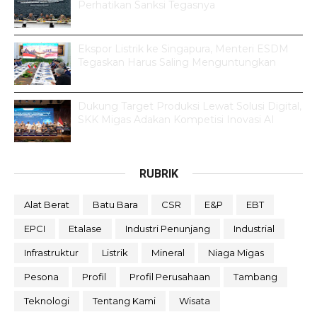
Perhatikan Sanksi Tegasnya
Ekspor Listrik ke Singapura, Menteri ESDM
Tegaskan Harus Saling Menguntungkan
Dukung Target Produksi Lewat Solusi Digital,
SKK Migas Adakan Kompetisi Inovasi AI
RUBRIK
Alat Berat
Batu Bara
CSR
E&P
EBT
EPCI
Etalase
Industri Penunjang
Industrial
Infrastruktur
Listrik
Mineral
Niaga Migas
Pesona
Profil
Profil Perusahaan
Tambang
Teknologi
Tentang Kami
Wisata