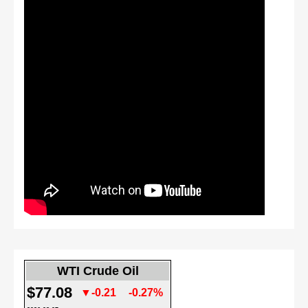
WTI Crude Oil
$77.08
▼-0.21
-0.27%