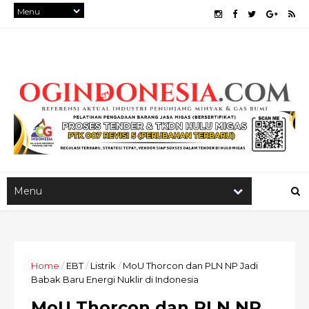
Home
/
EBT
/
Listrik
/
MoU Thorcon dan PLN NP Jadi
Babak Baru Energi Nuklir di Indonesia
MoU Thorcon dan PLN NP