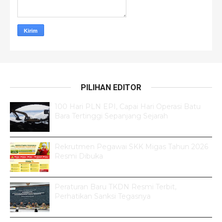
PILIHAN EDITOR
100 Hari PLN EPI, Capai Hari Operasi Batu
Bara Tertinggi Sepanjang Sejarah
Rekrutmen Pegawai SKK Migas Tahun 2026
Resmi Dibuka
Peraturan Baru TKDN Resmi Terbit,
Perhatikan Sanksi Tegasnya