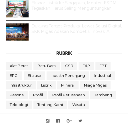
Ekspor Listrik ke Singapura, Menteri ESDM
Tegaskan Harus Saling Menguntungkan
Dukung Target Produksi Lewat Solusi Digital,
SKK Migas Adakan Kompetisi Inovasi AI
RUBRIK
Alat Berat
Batu Bara
CSR
E&P
EBT
EPCI
Etalase
Industri Penunjang
Industrial
Infrastruktur
Listrik
Mineral
Niaga Migas
Pesona
Profil
Profil Perusahaan
Tambang
Teknologi
Tentang Kami
Wisata