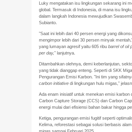
Luky mengatakan isu lingkungan sekarang ini 
global. Termasuk di Indonesia, di mana isu ling
dalam langkah Indonesia mewujudkan Swasembad
Subianto.
"Saat ini lebih dari 40 persen energi yang dikon
mengimpor lebih dari 30 persen minyak mentah,
yang lumayan agresif yaitu 605 ribu
barrel of oil
per day,
" lanjutnya.
Ditambahkan olehnya, demi keberlanjutan, sektor
yang tidak dianggap enteng. Seperti di SKK Mig
Pengurangan Emisi Karbon. "Ini tim yang sifatn
carbon initiative
di lingkungan hulu migas," jelas
Ada enam inisiatif untuk menekan emisi karbon
Carbon Capture Storage (CCS) dan Carbon Capt
energi mulai dari efisiensi bahan bakar hingga 
Ketiga, pengurangan emisi fugitif seperti opti
Kelima, reforestasi sebagai solusi berbasis ala
migas sampai Februari 2025.