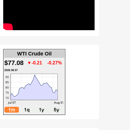
WTI Crude Oil
$77.08
▼-0.21
-0.27%
2026.08.07