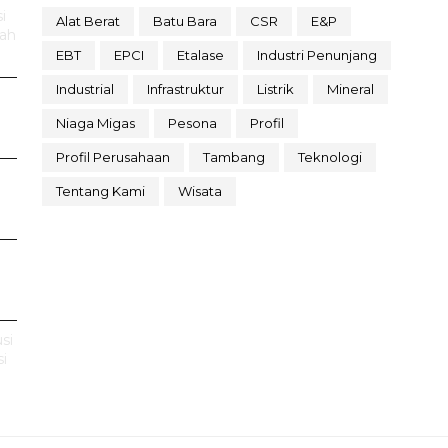
i
Alat Berat
Batu Bara
CSR
E&P
rah
EBT
EPCI
Etalase
Industri Penunjang
Industrial
Infrastruktur
Listrik
Mineral
Niaga Migas
Pesona
Profil
Profil Perusahaan
Tambang
Teknologi
Tentang Kami
Wisata
si
i