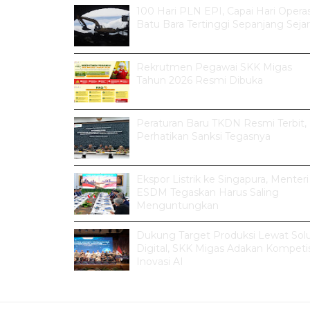
100 Hari PLN EPI, Capai Hari Operas
Batu Bara Tertinggi Sepanjang Seja
Rekrutmen Pegawai SKK Migas
Tahun 2026 Resmi Dibuka
Peraturan Baru TKDN Resmi Terbit,
Perhatikan Sanksi Tegasnya
Ekspor Listrik ke Singapura, Menteri
ESDM Tegaskan Harus Saling
Menguntungkan
Dukung Target Produksi Lewat Solu
Digital, SKK Migas Adakan Kompetis
Inovasi AI