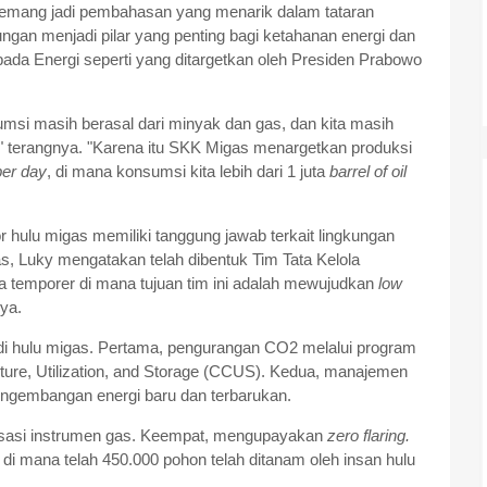
memang jadi pembahasan yang menarik dalam tataran
kungan menjadi pilar yang penting bagi ketahanan energi dan
a Energi seperti yang ditargetkan oleh Presiden Prabowo
sumsi masih berasal dari minyak dan gas, dan kita masih
" terangnya. "Karena itu SKK Migas menargetkan produksi
 per day
, di mana konsumsi kita lebih dari 1 juta
barrel of oil
 hulu migas memiliki tanggung jawab terkait lingkungan
as, Luky mengatakan telah dibentuk Tim Tata Kelola
ya temporer di mana tujuan tim ini adalah mewujudkan
low
nya.
 di hulu migas. Pertama, pengurangan CO2 melalui program
ure, Utilization, and Storage (CCUS). Kedua, manajemen
pengembangan energi baru dan terbarukan.
malisasi instrumen gas. Keempat, mengupayakan
zero flaring.
m di mana telah 450.000 pohon telah ditanam oleh insan hulu