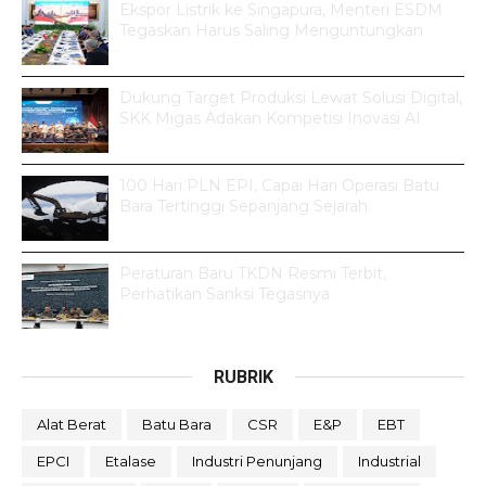
Ekspor Listrik ke Singapura, Menteri ESDM
Tegaskan Harus Saling Menguntungkan
Dukung Target Produksi Lewat Solusi Digital,
SKK Migas Adakan Kompetisi Inovasi AI
100 Hari PLN EPI, Capai Hari Operasi Batu
Bara Tertinggi Sepanjang Sejarah
Peraturan Baru TKDN Resmi Terbit,
Perhatikan Sanksi Tegasnya
RUBRIK
Alat Berat
Batu Bara
CSR
E&P
EBT
EPCI
Etalase
Industri Penunjang
Industrial