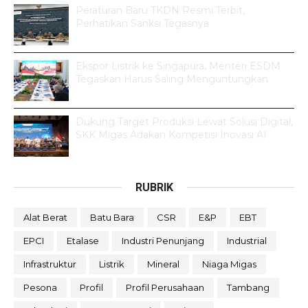
Peraturan Baru TKDN Resmi Terbit,
Perhatikan Sanksi Tegasnya
Ekspor Listrik ke Singapura, Menteri ESDM
Tegaskan Harus Saling Menguntungkan
Dukung Target Produksi Lewat Solusi Digital,
SKK Migas Adakan Kompetisi Inovasi AI
RUBRIK
Alat Berat
Batu Bara
CSR
E&P
EBT
EPCI
Etalase
Industri Penunjang
Industrial
Infrastruktur
Listrik
Mineral
Niaga Migas
Pesona
Profil
Profil Perusahaan
Tambang