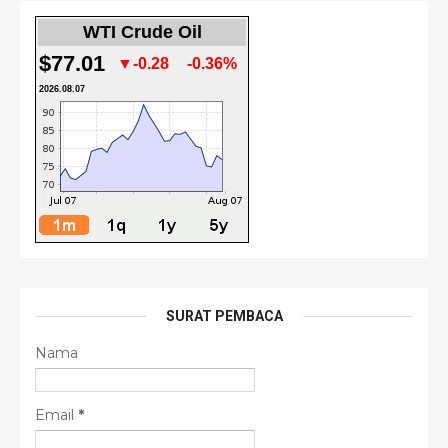
WTI Crude Oil
$77.01
▼-0.28
-0.36%
2026.08.07
SURAT PEMBACA
Nama
Email
*