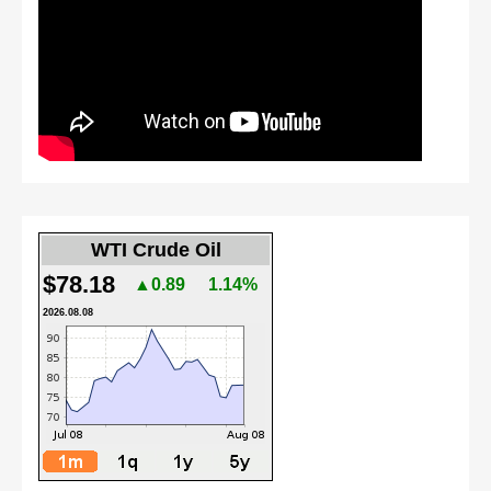
WTI Crude Oil
$78.18
▲0.89
1.14%
2026.08.08