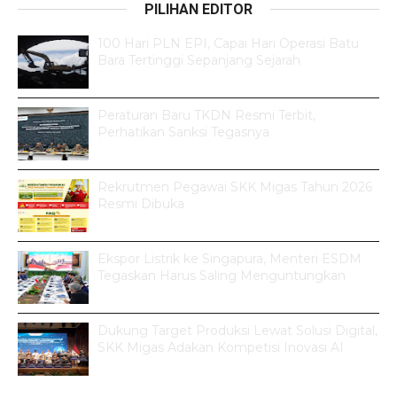
PILIHAN EDITOR
100 Hari PLN EPI, Capai Hari Operasi Batu
Bara Tertinggi Sepanjang Sejarah
Peraturan Baru TKDN Resmi Terbit,
Perhatikan Sanksi Tegasnya
Rekrutmen Pegawai SKK Migas Tahun 2026
Resmi Dibuka
Ekspor Listrik ke Singapura, Menteri ESDM
Tegaskan Harus Saling Menguntungkan
Dukung Target Produksi Lewat Solusi Digital,
SKK Migas Adakan Kompetisi Inovasi AI