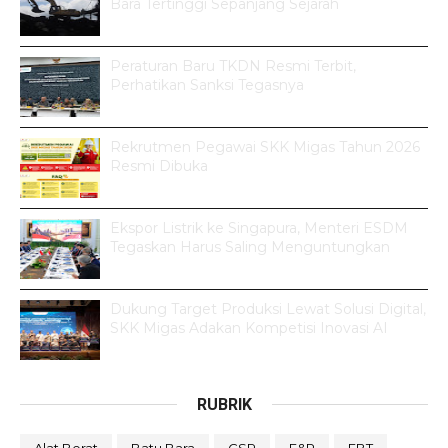
Bara Tertinggi Sepanjang Sejarah
Peraturan Baru TKDN Resmi Terbit,
Perhatikan Sanksi Tegasnya
Rekrutmen Pegawai SKK Migas Tahun 2026
Resmi Dibuka
Ekspor Listrik ke Singapura, Menteri ESDM
Tegaskan Harus Saling Menguntungkan
Dukung Target Produksi Lewat Solusi Digital,
SKK Migas Adakan Kompetisi Inovasi AI
RUBRIK