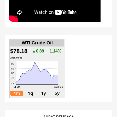
WTI Crude Oil
$78.18
▲0.89
1.14%
2026.08.09