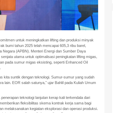
komitmen untuk meningkatkan lifting dan produksi minyak
yak bumi tahun 2025 telah mencapai 605,3 ribu barel,
nja Negara (APBN). Menteri Energi dan Sumber Daya
enjata utama untuk optimalisasi peningkatan lifting migas,
tan pada sumur migas eksisting, seperti Enhanced Oil
.
rus kita suntik dengan teknologi. Sumur-sumur yang sudah
cara lain. EOR salah satunya," ujar Bahlil pada Kuliah Umum
enerapan teknologi lanjutan kerap kali terkendala dari
emberikan fleksibilitas skema kontrak kerja sama bagi
n melaksanakan kegiatan eksplorasi dan operasi produksi.