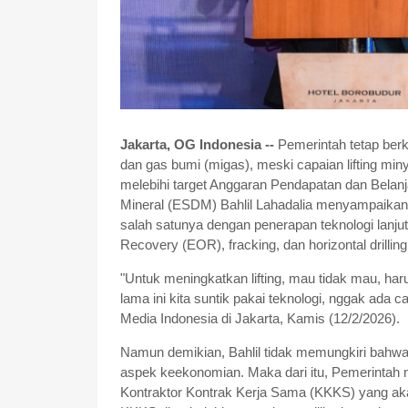
Jakarta, OG Indonesia --
Pemerintah tetap ber
dan gas bumi (migas), meski capaian lifting min
melebihi target Anggaran Pendapatan dan Bela
Mineral (ESDM) Bahlil Lahadalia menyampaikan s
salah satunya dengan penerapan teknologi lanju
Recovery (EOR), fracking, dan horizontal drilling
"Untuk meningkatkan lifting, mau tidak mau, ha
lama ini kita suntik pakai teknologi, nggak ada 
Media Indonesia di Jakarta, Kamis (12/2/2026).
Namun demikian, Bahlil tidak memungkiri bahwa p
aspek keekonomian. Maka dari itu, Pemerintah m
Kontraktor Kontrak Kerja Sama (KKKS) yang aka