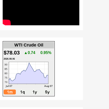
WTI Crude Oil
$78.03
▲0.74
0.95%
2026.08.06