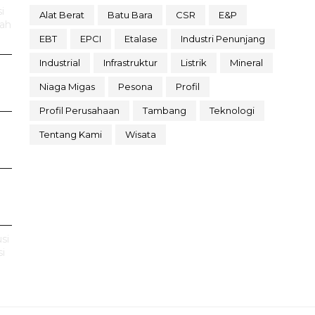
i
Alat Berat
Batu Bara
CSR
E&P
rah
EBT
EPCI
Etalase
Industri Penunjang
Industrial
Infrastruktur
Listrik
Mineral
Niaga Migas
Pesona
Profil
Profil Perusahaan
Tambang
Teknologi
Tentang Kami
Wisata
si
i