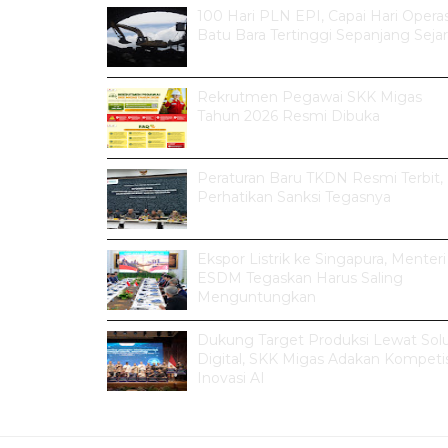
100 Hari PLN EPI, Capai Hari Operas
Batu Bara Tertinggi Sepanjang Seja
Rekrutmen Pegawai SKK Migas
Tahun 2026 Resmi Dibuka
Peraturan Baru TKDN Resmi Terbit,
Perhatikan Sanksi Tegasnya
Ekspor Listrik ke Singapura, Menteri
ESDM Tegaskan Harus Saling
Menguntungkan
Dukung Target Produksi Lewat Solu
Digital, SKK Migas Adakan Kompetis
Inovasi AI