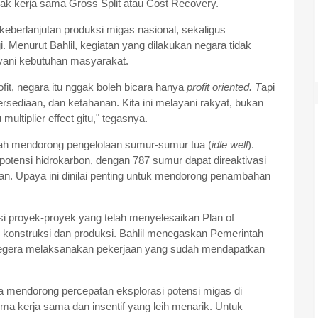
k kerja sama Gross Split atau Cost Recovery.
 keberlanjutan produksi migas nasional, sekaligus
Menurut Bahlil, kegiatan yang dilakukan negara tidak
ayani kebutuhan masyarakat.
ofit, negara itu nggak boleh bicara hanya
profit oriented. T
api
ersediaan, dan ketahanan. Kita ini melayani rakyat, bukan
u multiplier effect gitu," tegasnya.
ah mendorong pengelolaan sumur-sumur tua (
idle well
).
potensi hidrokarbon, dengan 787 sumur dapat direaktivasi
an. Upaya ini dinilai penting untuk mendorong penambahan
asi proyek-proyek yang telah menyelesaikan Plan of
onstruksi dan produksi. Bahlil menegaskan Pemerintah
segera melaksanakan pekerjaan yang sudah mendapatkan
ga mendorong percepatan eksplorasi potensi migas di
ema kerja sama dan insentif yang leih menarik. Untuk