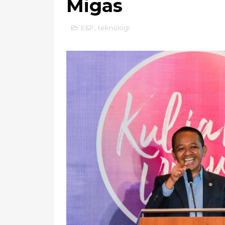
Migas
E&P
,
teknologi