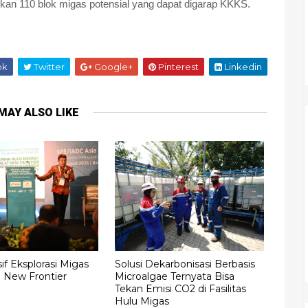
an 110 blok migas potensial yang dapat digarap KKKS.
ok
Twitter
Google+
Pinterest
Linkedin
MAY ALSO LIKE
f Eksplorasi Migas
Solusi Dekarbonisasi Berbasis
h New Frontier
Microalgae Ternyata Bisa
Tekan Emisi CO2 di Fasilitas
Hulu Migas