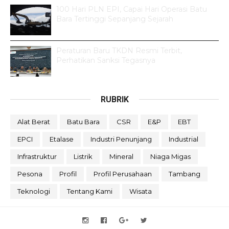
100 Hari PLN EPI, Capai Hari Operasi Batu
Bara Tertinggi Sepanjang Sejarah
Peraturan Baru TKDN Resmi Terbit,
Perhatikan Sanksi Tegasnya
RUBRIK
Alat Berat
Batu Bara
CSR
E&P
EBT
EPCI
Etalase
Industri Penunjang
Industrial
Infrastruktur
Listrik
Mineral
Niaga Migas
Pesona
Profil
Profil Perusahaan
Tambang
Teknologi
Tentang Kami
Wisata