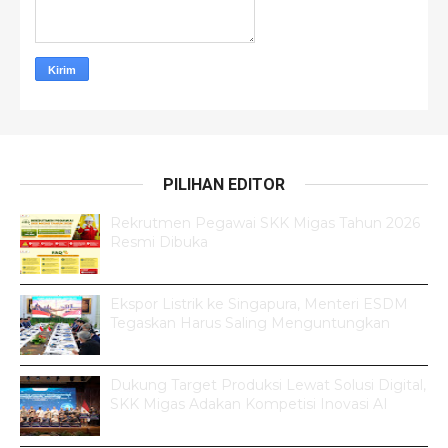
PILIHAN EDITOR
Rekrutmen Pegawai SKK Migas Tahun 2026
Resmi Dibuka
Ekspor Listrik ke Singapura, Menteri ESDM
Tegaskan Harus Saling Menguntungkan
Dukung Target Produksi Lewat Solusi Digital,
SKK Migas Adakan Kompetisi Inovasi AI