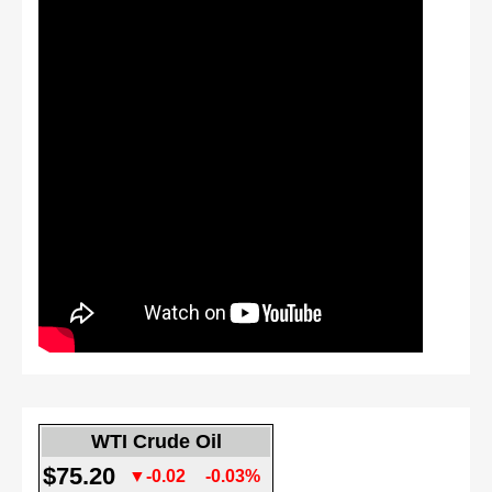
WTI Crude Oil
$75.20
▼-0.02
-0.03%