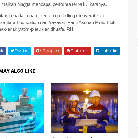
ptimalkan hingga mencapai performa terbaik,” katanya.
kur kepada Tuhan, Pertamina Drilling menyerahkan
usantara Foundation dan Yayasan Panti Asuhan Pintu Elok.
nak-anak yatim-piatu dan dhuafa.
RH
ok
Twitter
Google+
Pinterest
Linkedin
MAY ALSO LIKE