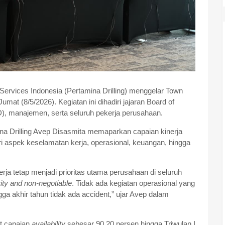
 Services Indonesia (Pertamina Drilling) menggelar Town
mat (8/5/2026). Kegiatan ini dihadiri jajaran Board of
), manajemen, serta seluruh pekerja perusahaan.
na Drilling Avep Disasmita memaparkan capaian kinerja
ri aspek keselamatan kerja, operasional, keuangan, hingga
 tetap menjadi prioritas utama perusahaan di seluruh
rity and non-negotiable
. Tidak ada kegiatan operasional yang
ngga akhir tahun tidak ada accident,” ujar Avep dalam
at capaian
availability
sebesar 90,20 persen hingga Triwulan I