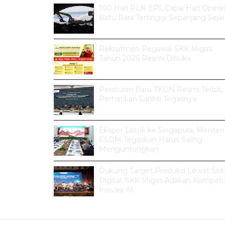
100 Hari PLN EPI, Capai Hari Operas
Batu Bara Tertinggi Sepanjang Seja
Rekrutmen Pegawai SKK Migas
Tahun 2026 Resmi Dibuka
Peraturan Baru TKDN Resmi Terbit,
Perhatikan Sanksi Tegasnya
Ekspor Listrik ke Singapura, Menteri
ESDM Tegaskan Harus Saling
Menguntungkan
Dukung Target Produksi Lewat Solu
Digital, SKK Migas Adakan Kompetis
Inovasi AI