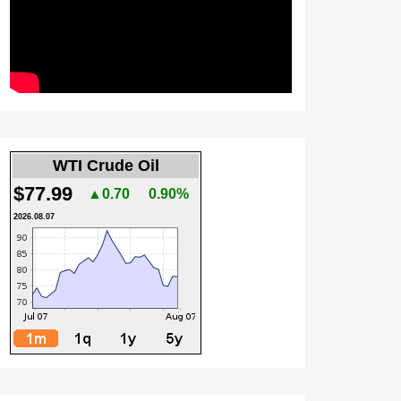
WTI Crude Oil
$77.99
▲0.70
0.90%
2026.08.07