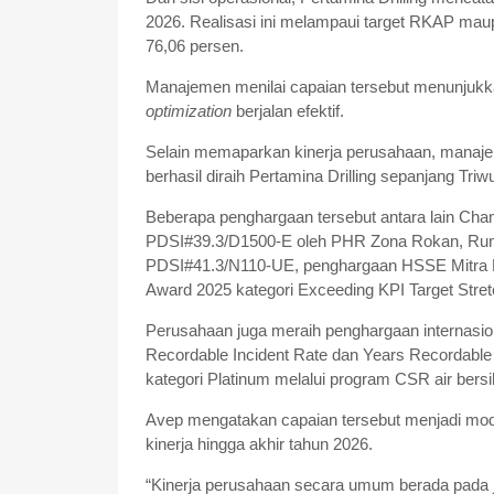
2026. Realisasi ini melampaui target RKAP ma
76,06 persen.
Manajemen menilai capaian tersebut menunjukk
optimization
berjalan efektif.
Selain memaparkan kinerja perusahaan, manaj
berhasil diraih Pertamina Drilling sepanjang Triw
Beberapa penghargaan tersebut antara lain Cham
PDSI#39.3/D1500-E oleh PHR Zona Rokan, Runne
PDSI#41.3/N110-UE, penghargaan HSSE Mitra K
Award 2025 kategori Exceeding KPI Target Stret
Perusahaan juga meraih penghargaan internasio
Recordable Incident Rate dan Years Recordabl
kategori Platinum melalui program CSR air bersi
Avep mengatakan capaian tersebut menjadi moda
kinerja hingga akhir tahun 2026.
“Kinerja perusahaan secara umum berada pada j