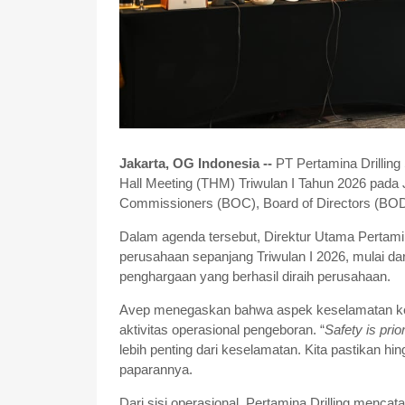
Jakarta, OG Indonesia --
PT Pertamina Drilling
Hall Meeting (THM) Triwulan I Tahun 2026 pada Ju
Commissioners (BOC), Board of Directors (BOD
Dalam agenda tersebut, Direktur Utama Pertami
perusahaan sepanjang Triwulan I 2026, mulai da
penghargaan yang berhasil diraih perusahaan.
Avep menegaskan bahwa aspek keselamatan kerja
aktivitas operasional pengeboran.
“
Safety is prio
lebih penting dari keselamatan. Kita pastikan hi
paparannya.
Dari sisi operasional, Pertamina Drilling mencat