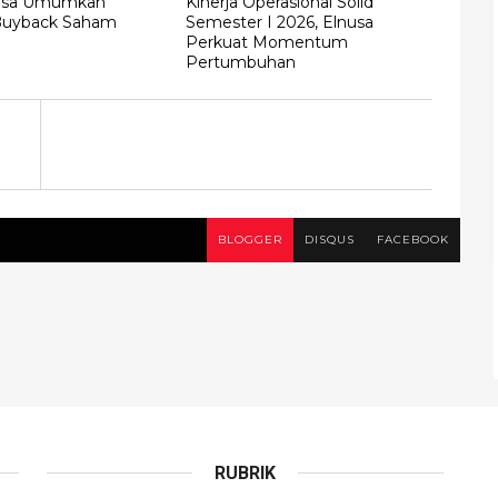
nusa Umumkan
Kinerja Operasional Solid
Buyback Saham
Semester I 2026, Elnusa
Perkuat Momentum
Pertumbuhan
BLOGGER
DISQUS
FACEBOOK
RUBRIK