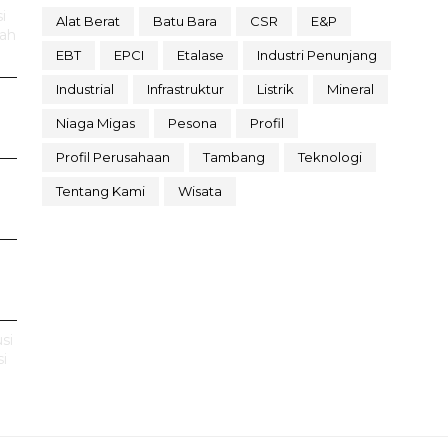
i
Alat Berat
Batu Bara
CSR
E&P
rah
EBT
EPCI
Etalase
Industri Penunjang
Industrial
Infrastruktur
Listrik
Mineral
Niaga Migas
Pesona
Profil
Profil Perusahaan
Tambang
Teknologi
Tentang Kami
Wisata
si
i