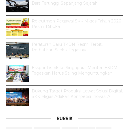
Bara Tertinggi Sepanjang Sejarah
Rekrutmen Pegawai SKK Migas Tahun 2026
Resmi Dibuka
Peraturan Baru TKDN Resmi Terbit,
Perhatikan Sanksi Tegasnya
Ekspor Listrik ke Singapura, Menteri ESDM
Tegaskan Harus Saling Menguntungkan
Dukung Target Produksi Lewat Solusi Digital,
SKK Migas Adakan Kompetisi Inovasi AI
RUBRIK