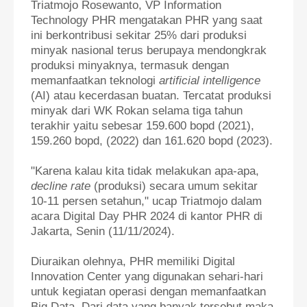
Triatmojo Rosewanto, VP Information
Technology PHR mengatakan PHR yang saat
ini berkontribusi sekitar 25% dari produksi
minyak nasional terus berupaya mendongkrak
produksi minyaknya, termasuk dengan
memanfaatkan teknologi
artificial intelligence
(AI) atau kecerdasan buatan. Te
rcatat produksi
minyak dari WK Rokan selama tiga tahun
terakhir yaitu sebesar 159.600 bopd (2021),
159.260 bopd, (2022) dan 161.620 bopd (2023).
"Karena kalau kita tidak melakukan apa-apa,
decline rate
(produksi) secara umum sekitar
10-11 persen setahun," ucap Triatmojo dalam
acara Digital Day PHR 2024 di kantor PHR di
Jakarta, Senin (11/11/2024).
Diuraikan olehnya, PHR memiliki Digital
Innovation Center yang digunakan sehari-hari
untuk kegiatan operasi dengan memanfaatkan
Big Data. Dari data yang banyak tersebut maka