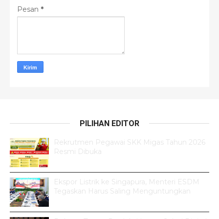
Pesan
*
PILIHAN EDITOR
Rekrutmen Pegawai SKK Migas Tahun 2026
Resmi Dibuka
Ekspor Listrik ke Singapura, Menteri ESDM
Tegaskan Harus Saling Menguntungkan