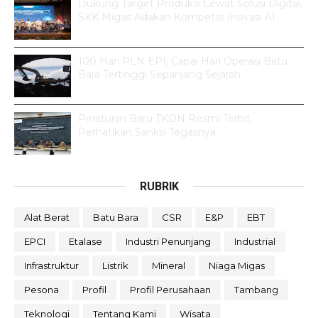
Dukung Target Produksi Lewat Solusi Digital,
SKK Migas Adakan Kompetisi Inovasi AI
100 Hari PLN EPI, Capai Hari Operasi Batu
Bara Tertinggi Sepanjang Sejarah
Peraturan Baru TKDN Resmi Terbit,
Perhatikan Sanksi Tegasnya
RUBRIK
Alat Berat
Batu Bara
CSR
E&P
EBT
EPCI
Etalase
Industri Penunjang
Industrial
Infrastruktur
Listrik
Mineral
Niaga Migas
Pesona
Profil
Profil Perusahaan
Tambang
Teknologi
Tentang Kami
Wisata