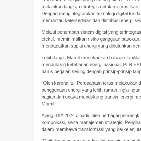
melainkan langkah strategis untuk memastikan ran
Dengan mengintegrasikan teknologi digital ke d
memantau ketersediaan dan distribusi energi s
Melalui penerapan sistem digital yang terintegra
efektif, meminimalkan risiko gangguan pasokan,
mendapatkan suplai energi yang dibutuhkan den
Lebih lanjut, Mamit menekankan bahwa stabilitas
mendukung ketahanan energi nasional. PLN EP
harus berjalan seiring dengan prinsip-prinsip ta
"Oleh karena itu, Perusahaan terus melakukan 
penggunaan energi yang lebih ramah lingkungan,
bagian dari upaya mendukung transisi energi me
Mamit.
Ajang IDIA 2024 dihadiri oleh berbagai pemangku
komunikasi, serta manajemen strategis. Pengha
dalam membawa transformasi yang berkelanjutan 
"Digitalisasi bukan sekadar alat, melainkan fond