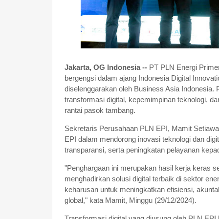
Jakarta, OG Indonesia --
PT PLN Energi Primer
bergengsi dalam ajang Indonesia Digital Innova
diselenggarakan oleh Business Asia Indonesia. 
transformasi digital, kepemimpinan teknologi, da
rantai pasok tambang.
Sekretaris Perusahaan PLN EPI, Mamit Setiaw
EPI dalam mendorong inovasi teknologi dan digital
transparansi, serta peningkatan pelayanan kepad
"Penghargaan ini merupakan hasil kerja keras s
menghadirkan solusi digital terbaik di sektor ener
keharusan untuk meningkatkan efisiensi, akuntab
global," kata Mamit, Minggu (29/12/2024).
Transformasi digital yang diusung oleh PLN EPI 