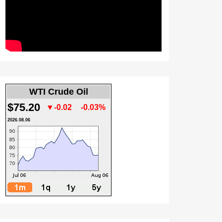
WTI Crude Oil
$75.20
▼-0.02
-0.03%
2026.08.06