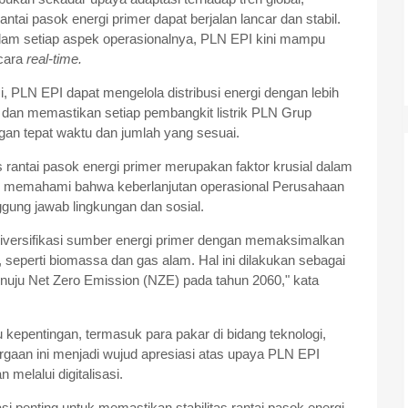
tai pasok energi primer dapat berjalan lancar dan stabil.
alam setiap aspek operasionalnya, PLN EPI kini mampu
ecara
real-time.
si, PLN EPI dapat mengelola distribusi energi dengan lebih
 dan memastikan setiap pembangkit listrik PLN Grup
gan tepat waktu dan jumlah yang sesuai.
 rantai pasok energi primer merupakan faktor krusial dalam
I memahami bahwa keberlanjutan operasional Perusahaan
nggung jawab lingkungan dan sosial.
diversifikasi sumber energi primer dengan memaksimalkan
 seperti biomassa dan gas alam. Hal ini dilakukan sebagai
nuju Net Zero Emission (NZE) pada tahun 2060," kata
 kepentingan, termasuk para pakar di bidang teknologi,
rgaan ini menjadi wujud apresiasi atas upaya PLN EPI
melalui digitalisasi.
asi penting untuk memastikan stabilitas rantai pasok energi