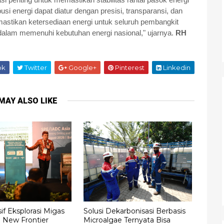
busi energi dapat diatur dengan presisi, transparansi, dan
memastikan ketersediaan energi untuk seluruh pembangkit
dalam memenuhi kebutuhan energi nasional," ujarnya.
RH
ok
Twitter
Google+
Pinterest
Linkedin
MAY ALSO LIKE
f Eksplorasi Migas
Solusi Dekarbonisasi Berbasis
h New Frontier
Microalgae Ternyata Bisa