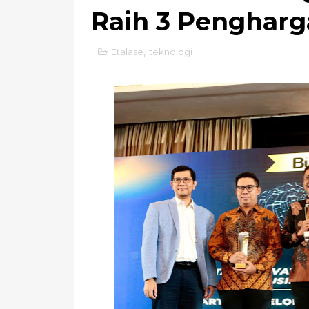
Raih 3 Penghar
Etalase
,
teknologi