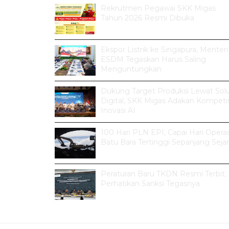
Rekrutmen Pegawai SKK Migas
Tahun 2026 Resmi Dibuka
Ekspor Listrik ke Singapura, Menteri
ESDM Tegaskan Harus Saling
Menguntungkan
Dukung Target Produksi Lewat Solu
Digital, SKK Migas Adakan Kompetis
Inovasi AI
100 Hari PLN EPI, Capai Hari Operas
Batu Bara Tertinggi Sepanjang Seja
Peraturan Baru TKDN Resmi Terbit,
Perhatikan Sanksi Tegasnya