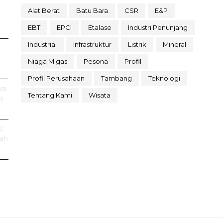
Alat Berat
Batu Bara
CSR
E&P
EBT
EPCI
Etalase
Industri Penunjang
Industrial
Infrastruktur
Listrik
Mineral
Niaga Migas
Pesona
Profil
Profil Perusahaan
Tambang
Teknologi
si
Tentang Kami
Wisata
i
i
rah