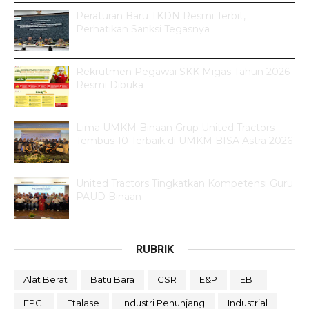
Peraturan Baru TKDN Resmi Terbit,
Perhatikan Sanksi Tegasnya
Rekrutmen Pegawai SKK Migas Tahun 2026
Resmi Dibuka
Lima UMKM Binaan Grup United Tractors
Tembus 10 Terbaik di UMKM BISA Astra 2026
United Tractors Tingkatkan Kompetensi Guru
PAUD Binaan
RUBRIK
Alat Berat
Batu Bara
CSR
E&P
EBT
EPCI
Etalase
Industri Penunjang
Industrial