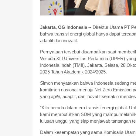
Jakarta, OG Indonesia --
Direktur Utama PT Pe
bahwa transisi energi global hanya dapat terc
adaptif dan inovatif.
Pernyataan tersebut disampaikan saat member
Wisuda XIII Universitas Pertamina (UPER) yang
Indonesia Indah (TMII), Jakarta, Selasa, 28 Okt
2025 Tahun Akademik 2024/2025.
Simon menyatakan bahwa Indonesia sedang memas
komitmen nasional menuju Net Zero Emission pa
yang
agile
, adaptif, dan inovatif semakin mende
“Kita berada dalam era transisi energi global. 
kami membutuhkan SDM yang mampu melahirkan 
lulusan unggul yang siap menjawab tantangan ter
Dalam kesempatan yang sama Komisaris Utama 