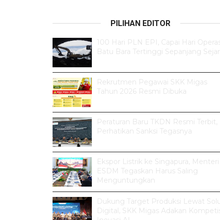
PILIHAN EDITOR
100 Hari PLN EPI, Capai Hari Operas
Batu Bara Tertinggi Sepanjang Seja
Rekrutmen Pegawai SKK Migas
Tahun 2026 Resmi Dibuka
Peraturan Baru TKDN Resmi Terbit,
Perhatikan Sanksi Tegasnya
Ekspor Listrik ke Singapura, Menteri
ESDM Tegaskan Harus Saling
Menguntungkan
Dukung Target Produksi Lewat Solu
Digital, SKK Migas Adakan Kompetis