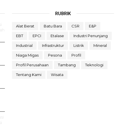
RUBRIK
i
Alat Berat
Batu Bara
CSR
E&P
rah
EBT
EPCI
Etalase
Industri Penunjang
Industrial
Infrastruktur
Listrik
Mineral
Niaga Migas
Pesona
Profil
Profil Perusahaan
Tambang
Teknologi
Tentang Kami
Wisata
si
i