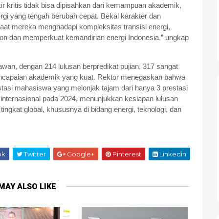
ikir kritis tidak bisa dipisahkan dari kemampuan akademik,
ergi yang tengah berubah cepat. Bekal karakter dan
saat mereka menghadapi kompleksitas transisi energi,
n dan memperkuat kemandirian energi Indonesia,” ungkap
an, dengan 214 lulusan berpredikat pujian, 317 sangat
capaian akademik yang kuat. Rektor menegaskan bahwa
estasi mahasiswa yang melonjak tajam dari hanya 3 prestasi
 internasional pada 2024, menunjukkan kesiapan lulusan
ingkat global, khususnya di bidang energi, teknologi, dan
ok
Twitter
Google+
Pinterest
Linkedin
MAY ALSO LIKE