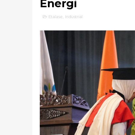
Energi
Etalase
,
Industrial