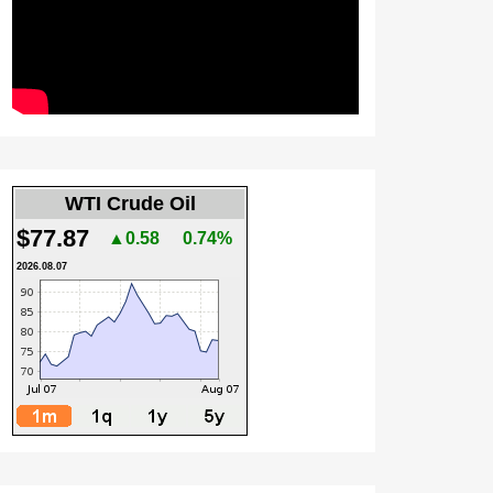
WTI Crude Oil
$77.87
▲0.58
0.74%
2026.08.07