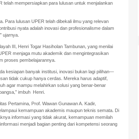
elah mempersiapkan para lulusan untuk menjalankan
a. Para lulusan UPER telah dibekali ilmu yang relevan
kontribusi nyata adalah inovasi dan profesionalisme dalam
 ujarnya.
layah III, Henri Togar Hasiholan Tambunan, yang menilai
n UPER menjaga mutu akademik dan mengintegrasikan
lam proses pembelajarannya.
da kesiapan banyak institusi, inovasi bukan lagi pilihan—
lusan tidak cukup hanya cerdas. Mereka harus adaptif,
teguh agar mampu melahirkan solusi yang benar-benar
 bangsa,” imbuh Henri.
itas Pertamina, Prof. Wawan Gunawan A. Kadir,
elampaui kemampuan akademis maupun teknis semata. Di
aknya informasi yang tidak akurat, kemampuan memilah
informasi menjadi bagian penting dari kompetensi seorang