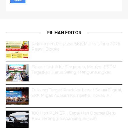
PILIHAN EDITOR
Rekrutmen Pegawai SKK Migas Tahun 2026
Resmi Dibuka
Ekspor Listrik ke Singapura, Menteri ESDM
Tegaskan Harus Saling Menguntungkan
Dukung Target Produksi Lewat Solusi Digital,
SKK Migas Adakan Kompetisi Inovasi AI
100 Hari PLN EPI, Capai Hari Operasi Batu
Bara Tertinggi Sepanjang Sejarah