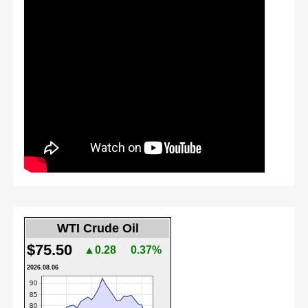
WTI Crude Oil
$75.50
▲0.28
0.37%
2026.08.06