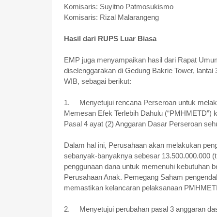
Komisaris: Suyitno Patmosukismo
Komisaris: Rizal Malarangeng
Hasil dari RUPS Luar Biasa
EMP juga menyampaikan hasil dari Rapat Um
diselenggarakan di Gedung Bakrie Tower, lantai 
WIB, sebagai berikut:
1.
Menyetujui rencana Perseroan untuk mel
Memesan Efek Terlebih Dahulu (“PMHMETD”) 
Pasal 4 ayat (2) Anggaran Dasar Perseroan 
Dalam hal ini, Perusahaan akan melakukan p
sebanyak-banyaknya sebesar 13.500.000.000 (tig
penggunaan dana untuk memenuhi kebutuhan bel
Perusahaan Anak. Pemegang Saham pengendali b
memastikan kelancaran pelaksanaan PMHMETD
2.
Menyetujui perubahan pasal 3 anggaran da