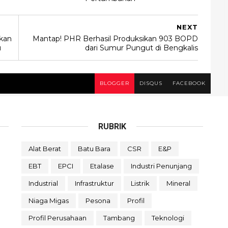
NEXT
kan
Mantap! PHR Berhasil Produksikan 903 BOPD
u
dari Sumur Pungut di Bengkalis
BLOGGER
DISQUS
FACEBOOK
RUBRIK
Alat Berat
Batu Bara
CSR
E&P
EBT
EPCI
Etalase
Industri Penunjang
Industrial
Infrastruktur
Listrik
Mineral
Niaga Migas
Pesona
Profil
Profil Perusahaan
Tambang
Teknologi