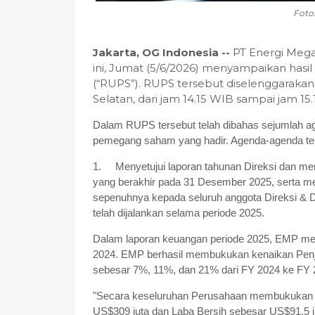
Foto
Jakarta, OG Indonesia --
PT Energi Mega
ini, Jumat (5/6/2026) menyampaikan ha
(“RUPS”). RUPS tersebut diselenggarakan 
Selatan, dari jam 14.15 WIB sampai jam 15
Dalam RUPS tersebut telah dibahas sejumlah ag
pemegang saham yang hadir. Agenda-agenda ter
1.
Menyetujui laporan tahunan Direksi dan m
yang berakhir pada 31 Desember 2025, serta 
sepenuhnya kepada seluruh anggota Direksi &
telah dijalankan selama periode 2025.
Dalam laporan keuangan periode 2025, EMP me
2024. EMP berhasil membukukan kenaikan Penj
sebesar 7%, 11%, dan 21% dari FY 2024 ke FY
"Secara keseluruhan Perusahaan membukukan p
US$309 juta dan Laba Bersih sebesar US$91.5 j