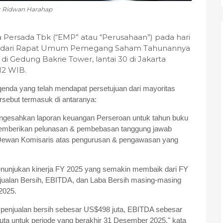
: Ridwan Harahap
 Persada Tbk (“EMP” atau “Perusahaan”) pada hari
sil dari Rapat Umum Pemegang Saham Tahunannya
di Gedung Bakrie Tower, lantai 30 di Jakarta
.12 WIB.
enda yang telah mendapat persetujuan dari mayoritas
sebut termasuk di antaranya:
engesahkan laporan keuangan Perseroan untuk tahun buku
memberikan pelunasan & pembebasan tanggung jawab
 Dewan Komisaris atas pengurusan & pengawasan yang
nunjukan kinerja FY 2025 yang semakin membaik dari FY
ualan Bersih, EBITDA, dan Laba Bersih masing-masing
 2025.
enjualan bersih sebesar US$498 juta, EBITDA sebesar
uta untuk periode yang berakhir 31 Desember 2025," kata