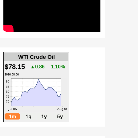
WTI Crude Oil
$78.15
▲0.86
1.10%
2026.08.06