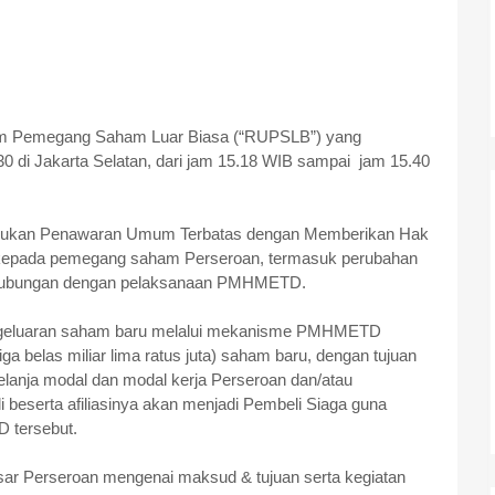
um Pemegang Saham Luar Biasa (“RUPSLB”) yang
30 di Jakarta Selatan, dari jam 15.18 WIB sampai jam 15.40
akukan Penawaran Umum Terbatas dengan Memberikan Hak
kepada pemegang saham Perseroan, termasuk perubahan
sehubungan dengan pelaksanaan PMHMETD.
engeluaran saham baru melalui mekanisme PMHMETD
a belas miliar lima ratus juta) saham baru, dengan tujuan
anja modal dan modal kerja Perseroan dan/atau
eserta afiliasinya akan menjadi Pembeli Siaga guna
 tersebut.
sar Perseroan mengenai maksud & tujuan serta kegiatan