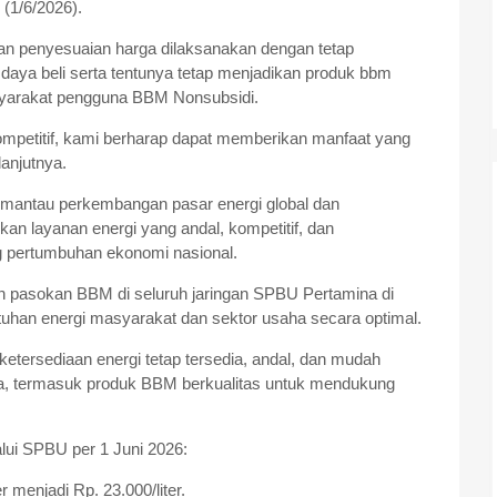
 (1/6/2026).
kan penyesuaian harga dilaksanakan dengan tetap
ya beli serta tentunya tetap menjadikan produk bbm
asyarakat pengguna BBM Nonsubsidi.
kompetitif, kami berharap dapat memberikan manfaat yang
lanjutnya.
emantau perkembangan pasar energi global dan
n layanan energi yang andal, kompetitif, dan
g pertumbuhan ekonomi nasional.
n pasokan BBM di seluruh jaringan SPBU Pertamina di
uhan energi masyarakat dan sektor usaha secara optimal.
etersediaan energi tetap tersedia, andal, dan mudah
ia, termasuk produk BBM berkualitas untuk mendukung
alui SPBU per 1 Juni 2026:
r menjadi Rp. 23.000/liter.