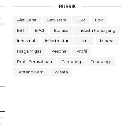
RUBRIK
i
Alat Berat
Batu Bara
CSR
E&P
rah
EBT
EPCI
Etalase
Industri Penunjang
Industrial
Infrastruktur
Listrik
Mineral
Niaga Migas
Pesona
Profil
Profil Perusahaan
Tambang
Teknologi
Tentang Kami
Wisata
si
i