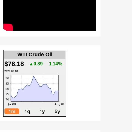
WTI Crude Oil
$78.18
▲0.89
1.14%
2026.08.08