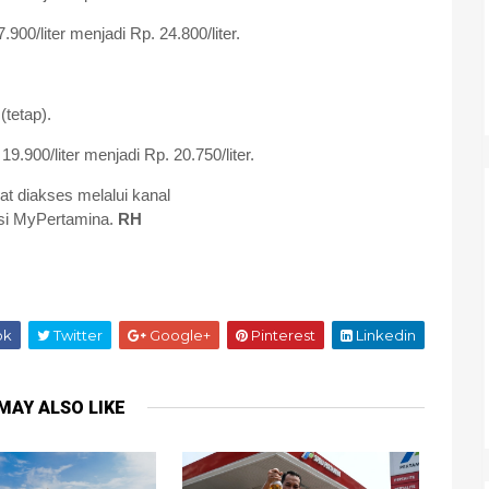
900/liter menjadi Rp. 24.800/liter.
(tetap).
9.900/liter menjadi Rp. 20.750/liter.
at diakses melalui kanal
si MyPertamina.
RH
ok
Twitter
Google+
Pinterest
Linkedin
MAY ALSO LIKE