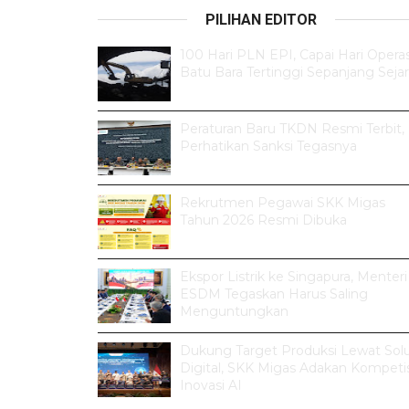
PILIHAN EDITOR
100 Hari PLN EPI, Capai Hari Operas
Batu Bara Tertinggi Sepanjang Seja
Peraturan Baru TKDN Resmi Terbit,
Perhatikan Sanksi Tegasnya
Rekrutmen Pegawai SKK Migas
Tahun 2026 Resmi Dibuka
Ekspor Listrik ke Singapura, Menteri
ESDM Tegaskan Harus Saling
Menguntungkan
Dukung Target Produksi Lewat Solu
Digital, SKK Migas Adakan Kompetis
Inovasi AI