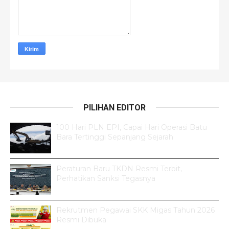
PILIHAN EDITOR
100 Hari PLN EPI, Capai Hari Operasi Batu
Bara Tertinggi Sepanjang Sejarah
Peraturan Baru TKDN Resmi Terbit,
Perhatikan Sanksi Tegasnya
Rekrutmen Pegawai SKK Migas Tahun 2026
Resmi Dibuka