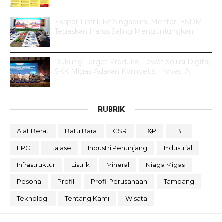
Ekspor Listrik ke Singapura, Menteri ESDM
Tegaskan Harus Saling Menguntungkan
Dukung Target Produksi Lewat Solusi Digital,
SKK Migas Adakan Kompetisi Inovasi AI
RUBRIK
Alat Berat
Batu Bara
CSR
E&P
EBT
EPCI
Etalase
Industri Penunjang
Industrial
Infrastruktur
Listrik
Mineral
Niaga Migas
Pesona
Profil
Profil Perusahaan
Tambang
Teknologi
Tentang Kami
Wisata