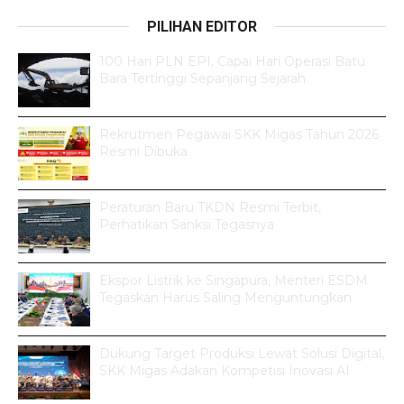
PILIHAN EDITOR
100 Hari PLN EPI, Capai Hari Operasi Batu
Bara Tertinggi Sepanjang Sejarah
Rekrutmen Pegawai SKK Migas Tahun 2026
Resmi Dibuka
Peraturan Baru TKDN Resmi Terbit,
Perhatikan Sanksi Tegasnya
Ekspor Listrik ke Singapura, Menteri ESDM
Tegaskan Harus Saling Menguntungkan
Dukung Target Produksi Lewat Solusi Digital,
SKK Migas Adakan Kompetisi Inovasi AI