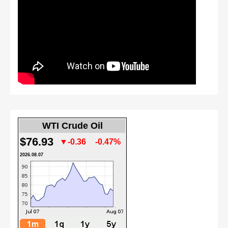
WTI Crude Oil
$76.93
▼-0.36
-0.47%
2026.08.07