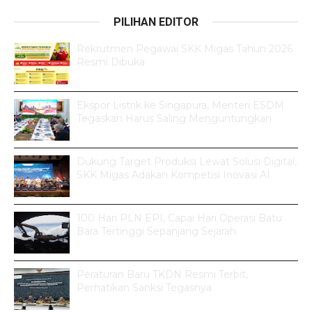
PILIHAN EDITOR
Rekrutmen Pegawai SKK Migas Tahun 2026
Resmi Dibuka
Ekspor Listrik ke Singapura, Menteri ESDM
Tegaskan Harus Saling Menguntungkan
Dukung Target Produksi Lewat Solusi Digital,
SKK Migas Adakan Kompetisi Inovasi AI
100 Hari PLN EPI, Capai Hari Operasi Batu
Bara Tertinggi Sepanjang Sejarah
Peraturan Baru TKDN Resmi Terbit,
Perhatikan Sanksi Tegasnya