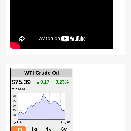
WTI Crude Oil
$75.39
▲0.17
0.23%
2026.08.06